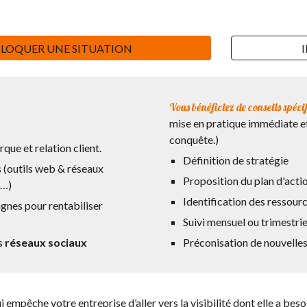
LOQUER UNE SITUATION
Vous bénéficiez de conseils spéci
mise en pratique immédiate et
conquête.)
que et relation client.
Définition de stratégie
s (outils web & réseaux
Proposition du plan d'acti
s…)
Identification des ressour
gnes pour rentabiliser
Suivi mensuel ou trimestrie
s
réseaux sociaux
Préconisation de nouvelles
i empêche votre entreprise d’aller vers la visibilité dont elle a bes