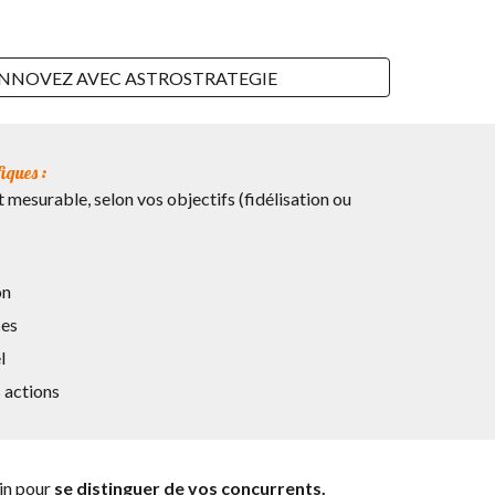
INNOVEZ AVEC ASTROSTRATEGIE
fiques
:
 mesurable, selon vos objectifs (fidélisation ou
on
ces
l
 actions
oin pour
se distinguer de vos concurrents.