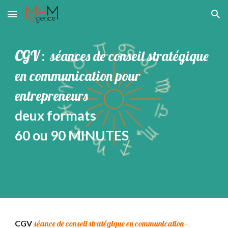
Skip to main content
Skip to navigation
CGV
séances de conseil stratégique
:
en communication pour
entrepreneurs
deux formats
60 ou 90 MINUTES
CGV
séance de conseil stratégique en communication -