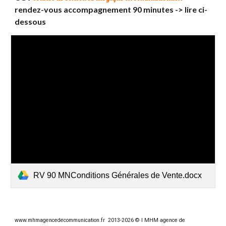
rendez-vous accompagnement
9
0 minutes
-> lire ci-
dessous
RV 90 MNConditions Générales de Vente.docx
www.
mhmagencedecommunication.fr
2013-2026 © l MHM agence de